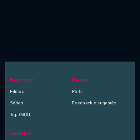
Navegue
Conta
Filmes
Perfil
Séries
Feedback e sugestão
Top IMDB
Jurídico