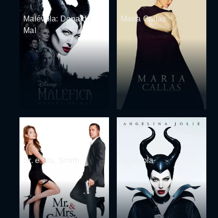
Malévola: Dona do
Maria Callas
Mal
Sr. e Sra. Smith
Malévola