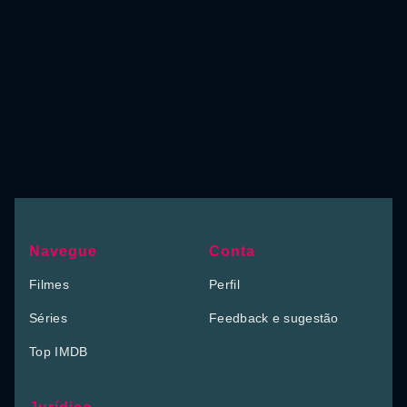
Navegue
Conta
Filmes
Perfil
Séries
Feedback e sugestão
Top IMDB