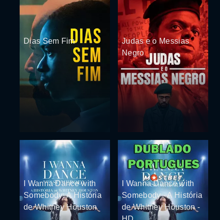
Dias Sem Fim
Judas e o Messias
Negro
I Wanna Dance with
I Wanna Dance with
Somebody: A História
Somebody - A História
de Whitney Houston
de Whitney Houston -
HD