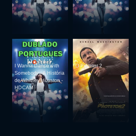
I Wanna Dance with
O Protetor 2
Somebody - A História
de Whitney Houston -
HDCAM