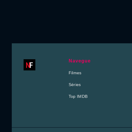
Navegue
Filmes
Séries
Top IMDB