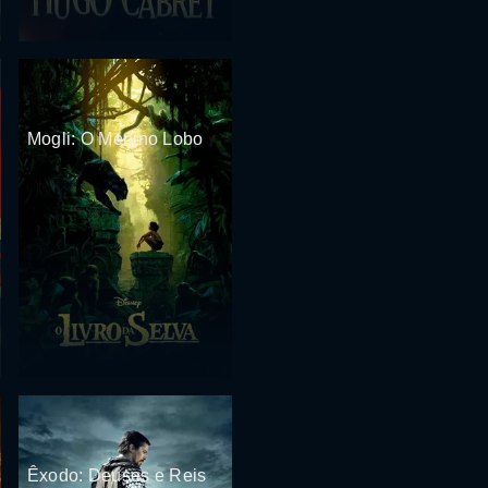
Mogli: O Menino Lobo
Êxodo: Deuses e Reis