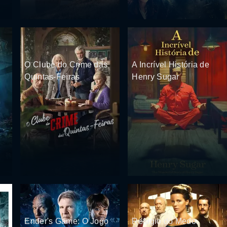
O Clube do Crime das
A Incrível História de
Quintas-Feiras
Henry Sugar
Ender's Game: O Jogo
Refúgio do Medo