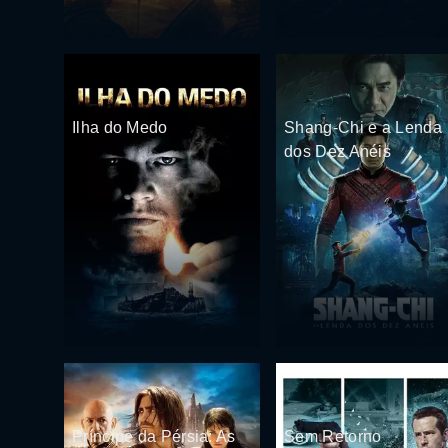
Ilha do Medo
Shang-Chi e a Lenda
dos Dez Anéis
Príncipe da Pérsia: As
Sem Retorno