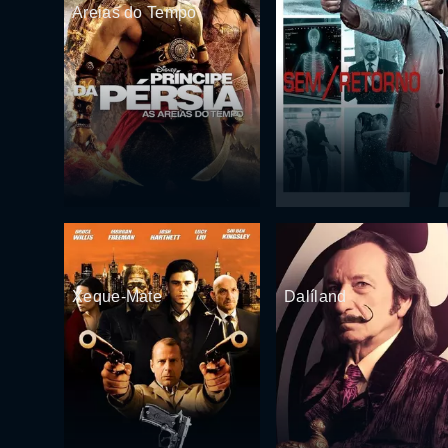
Areias do Tempo
Xeque-Mate
Dalíland