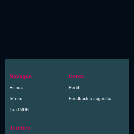
Navegue
Conta
Filmes
Perfil
Séries
Feedback e sugestão
Top IMDB
Jurídico