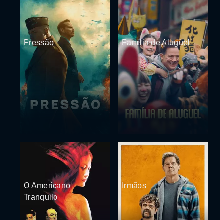
Pressão
Família de Aluguel
O Americano
Irmãos
Tranquilo