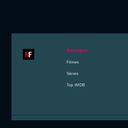
Navegue
Filmes
Séries
Top IMDB