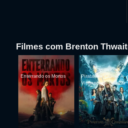
Filmes com Brenton Thwai
Enterrando os Mortos
Piratas do Caribe: A
Vingança de Salazar