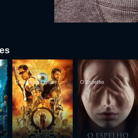
tes
Deuses do Egito
O Espelho