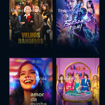
Velhos Bandidos
Besouro Azul
Amor da Minha Vida
Maldivas