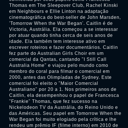
Thomas em The Sleepover Club, Rachel Kinski
em Neighbours e Ellie Linton na adaptação
cinematográfica do best-seller de John Marsden,
'Tomorrow When the War Began'. Caitlin é de
Victoria, Austrália. Ela começou a se interessar
por atuar quando tinha cerca de seis anos de
idade. Ela também tem interesse ativo em
escrever roteiros e fazer documentários. Caitlin
fez parte do Australian Girls Choir em um
comercial da Qantas, cantando "I Still Call
Australia Home" e viajou pelo mundo como
membro do coral para filmar o comercial em
2000, antes das Olimpíadas de Sydney. Este
comercial foi eleito o "Maior Comercial
Australiano" por 20 a 1. Nos primeiros anos de
Caitlin, ela desempenhou o papel de Francesca
"Frankie" Thomas, que fez sucesso na
Nickelodeon TV da Austrália, do Reino Unido e
das Américas. Seu papel em Tomorrow When the
War Began foi muito elogiado pela crítica e lhe
rendeu um prêmio IF (filme interno) em 2010 de