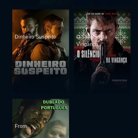
Dinheiro Suspeito
O Silêncio da
Vingança
From