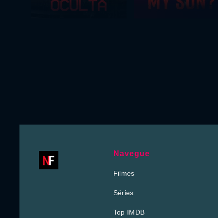
Navegue
Filmes
Séries
Top IMDB