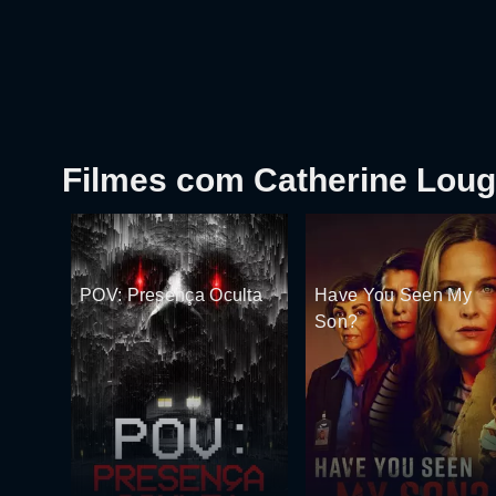
Filmes com Catherine Loug
POV: Presença Oculta
Have You Seen My
Son?