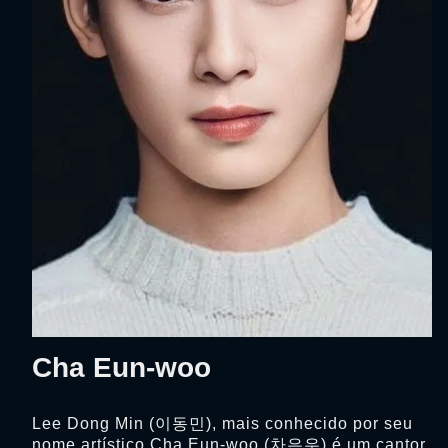
Cha Eun-woo
Lee Dong Min (이동민), mais conhecido por seu
nome artístico Cha Eun-woo (차은우) é um cantor,