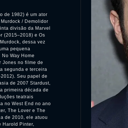
o de 1982) é um ator
t Murdock / Demolidor
tinta divisão da Marvel
or (2015–2018) e Os
t Murdock, dessa vez
 uma pequena
a: No Way Home
r Jones no filme de
a segunda e terceira
2012). Seu papel de
asia de 2007 Stardust,
 a primeira década de
duções teatrais
éia no West End no ano
ter, The Lover e The
da de 2010, ele atuou
 Harold Pinter,