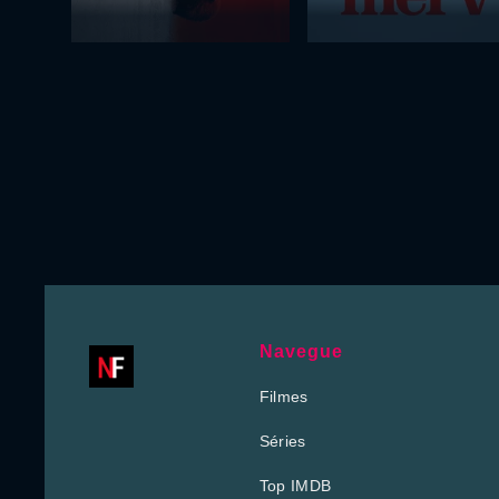
Navegue
Filmes
Séries
Top IMDB