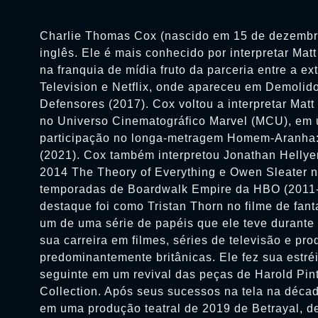
Charlie Thomas Cox (nascido em 15 de dezembr
inglês. Ele é mais conhecido por interpretar Mat
na franquia de mídia fruto da parceria entre a ex
Television e Netflix, onde apareceu em Demolid
Defensores (2017). Cox voltou a interpretar Mat
no Universo Cinematográfico Marvel (MCU), em
participação no longa-metragem Homem-Aranh
(2021). Cox também interpretou Jonathan Hellye
2014 The Theory of Everything e Owen Sleater n
temporadas de Boardwalk Empire da HBO (2011-
destaque foi como Tristan Thorn no filme de fant
um de uma série de papéis que ele teve durante
sua carreira em filmes, séries de televisão e pro
predominantemente britânicas. Ele fez sua estr
seguinte em um revival das peças de Harold Pin
Collection. Após seus sucessos na tela na déca
em uma produção teatral de 2019 de Betrayal, de