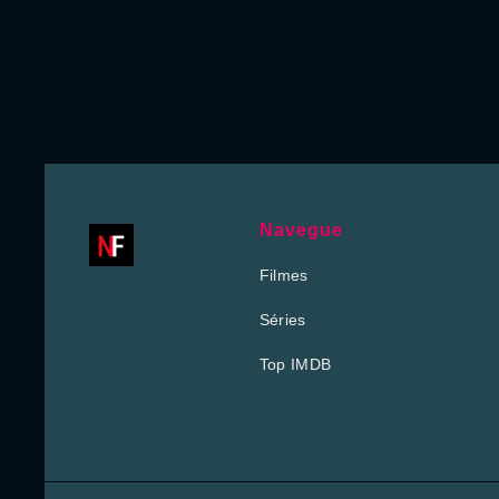
Navegue
Filmes
Séries
Top IMDB