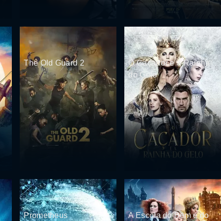
The Old Guard 2
O Caçador e a Rainha
do Gelo
Prometheus
A Escola do Bem e do