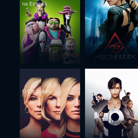
na Estrada
O Escândalo
The Old Guard