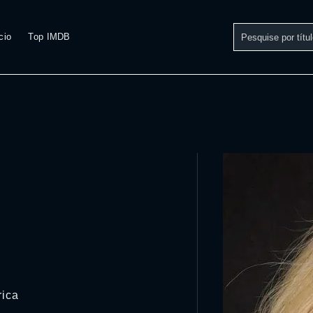
cio
Top IMDB
rica