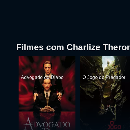
Filmes com Charlize Thero
Advogado do Diabo
O Jogo do Predador