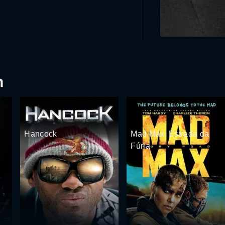
n
Hancock
Mad Max: Estrada da
Fúria