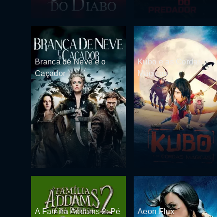
Branca de Neve e o
Kubo e as Cordas
Caçador
Mágicas
A Família Addams 2: Pé
Aeon Flux