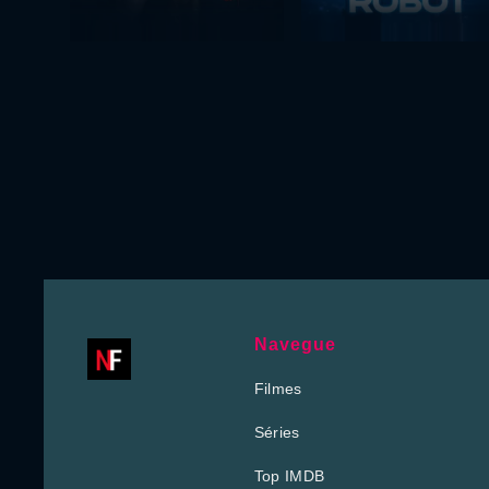
Navegue
Filmes
Séries
Top IMDB