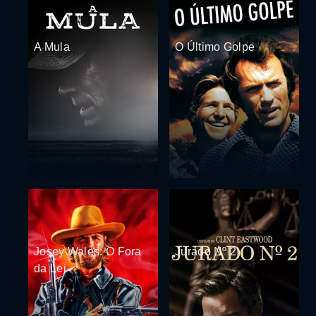
A Mula
O Último Golpe
Josey Wales: O Fora
Jurado Nº 2
da Lei