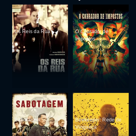
Os Reis da Rua
O Cobrador de
Impostos
Sabotagem
Beekeeper: Rede de
Vingança