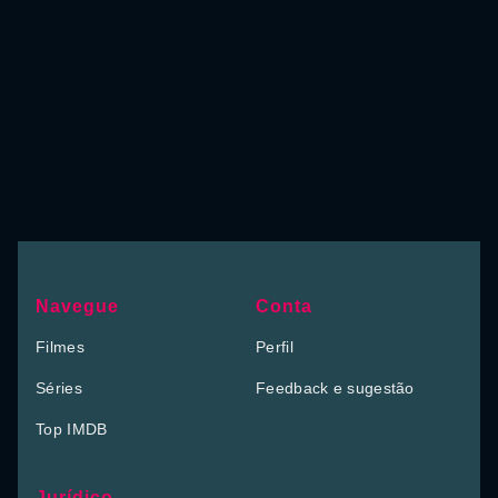
Navegue
Conta
Filmes
Perfil
Séries
Feedback e sugestão
Top IMDB
Jurídico