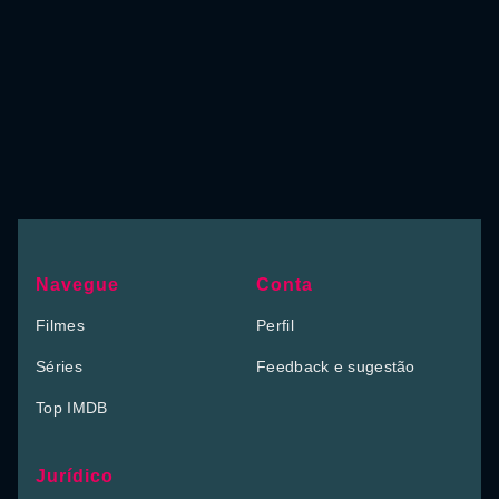
Navegue
Conta
Filmes
Perfil
Séries
Feedback e sugestão
Top IMDB
Jurídico