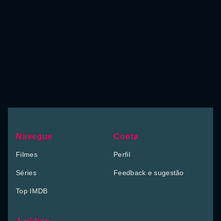
Navegue
Conta
Filmes
Perfil
Séries
Feedback e sugestão
Top IMDB