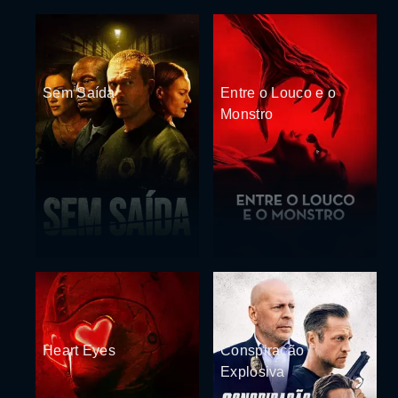
Sem Saída
Entre o Louco e o
Monstro
Heart Eyes
Conspiração
Explosiva