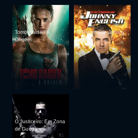
Tomb Raider: A
O Retorno de Johnny
Origem
English
O Justiceiro: Em Zona
de Guerra