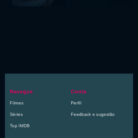
Navegue
Conta
Filmes
Perfil
Séries
Feedback e sugestão
Top IMDB