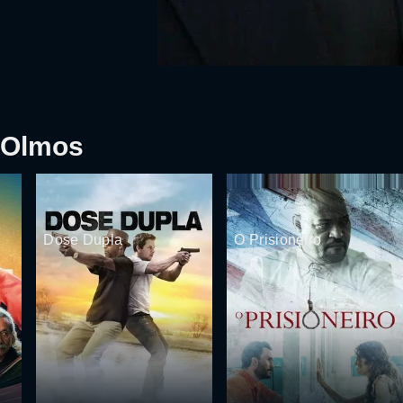
 Olmos
Dose Dupla
O Prisioneiro