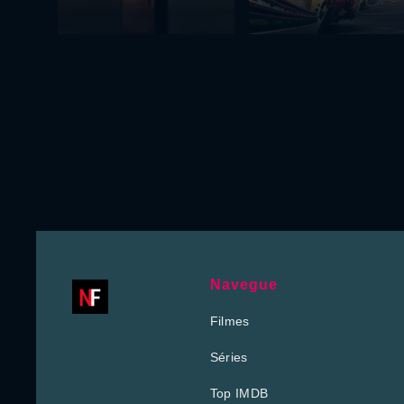
Navegue
Filmes
Séries
Top IMDB