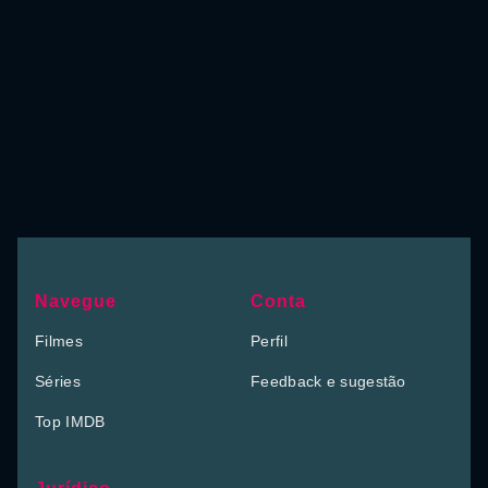
Navegue
Conta
Filmes
Perfil
Séries
Feedback e sugestão
Top IMDB