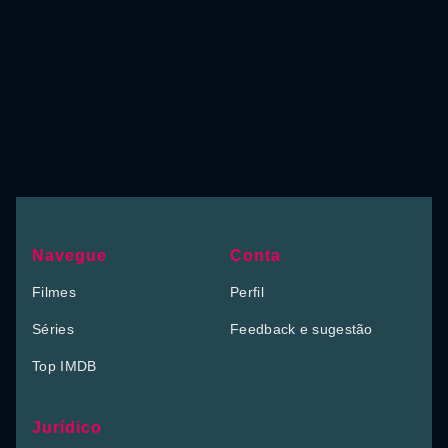
Navegue
Conta
Filmes
Perfil
Séries
Feedback e sugestão
Top IMDB
Jurídico