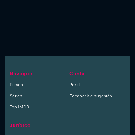
Navegue
Conta
Filmes
Perfil
Séries
Feedback e sugestão
Top IMDB
Jurídico