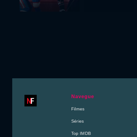
Navegue
Filmes
Séries
Top IMDB