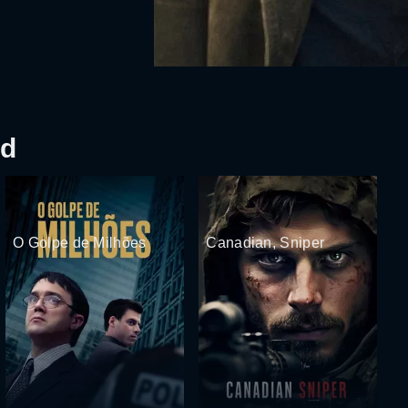
ud
O Golpe de Milhões
Canadian, Sniper