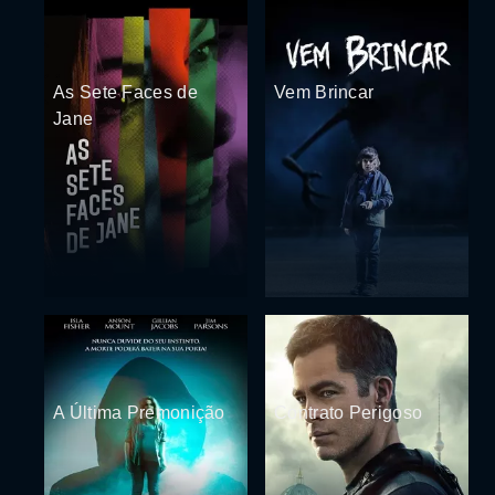
As Sete Faces de
Vem Brincar
Jane
A Última Premonição
Contrato Perigoso