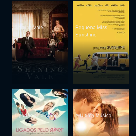
Shining Vale
Pequena Miss
Sunshine
Ligados pelo Amor
A Última Música