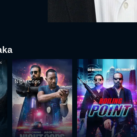
aka
Night Cops
Boiling Point