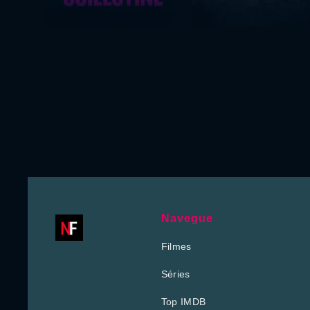
Navegue
Filmes
Séries
Top IMDB