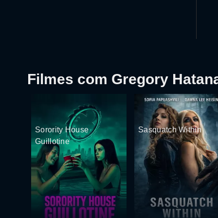
Filmes com Gregory Hatan
Sorority House
Sasquatch Within
Guillotine