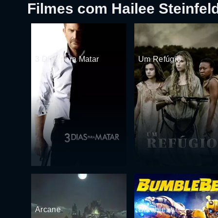
Filmes com Hailee Steinfel
3 Dias para Matar
Um Refúgio
Arcane
Bumblebee