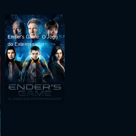
Ender's Game: O Jogo
do Exterminador