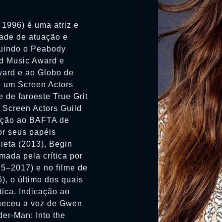
 1996) é uma atriz e
dade de atuação e
luindo o Peabody
rd Music Award e
ward e ao Globo de
e um Screen Actors
 de faroeste True Grit
 Screen Actors Guild
cação ao BAFTA de
or seus papéis
ieta (2013), Begin
amada pela crítica por
15–2017) e no filme de
, o último dos quais
ica. Indicação ao
rneceu a voz de Gwen
er-Man: Into the