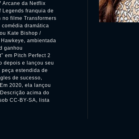
 Arcane da Netflix
f Legends franquia de
 no filme Transformers
e comédia dramática
ou Kate Bishop /
1 Hawkeye, ambientada
ld ganhou
" em Pitch Perfect 2
o depois e lançou seu
a peça estendida de
ngles de sucesso,
. Em 2020, ela lançou
. Descrição acima do
 sob CC-BY-SA, lista