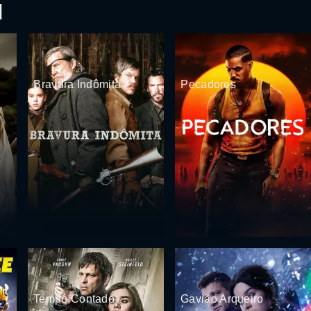
d
Bravura Indômita
Pecadores
Tempo Contado
Gavião Arqueiro