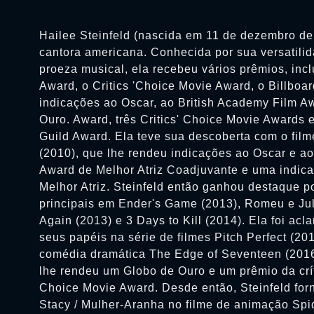
Hailee Steinfeld (nascida em 11 de dezembro de
cantora americana. Conhecida por sua versatili
proeza musical, ela recebeu vários prêmios, inc
Award, o Critics 'Choice Movie Award, o Billboa
indicações ao Oscar, ao British Academy Film A
Ouro. Award, três Critics' Choice Movie Awards 
Guild Award. Ela teve sua descoberta com o filme
(2010), que lhe rendeu indicações ao Oscar e ao
Award de Melhor Atriz Coadjuvante e uma indi
Melhor Atriz. Steinfeld então ganhou destaque p
principais em Ender's Game (2013), Romeu e Jul
Again (2013) e 3 Days to Kill (2014). Ela foi acl
seus papéis na série de filmes Pitch Perfect (20
comédia dramática The Edge of Seventeen (2016)
lhe rendeu um Globo de Ouro e um prêmio da crít
Choice Movie Award. Desde então, Steinfeld fo
Stacy / Mulher-Aranha no filme de animação Spid