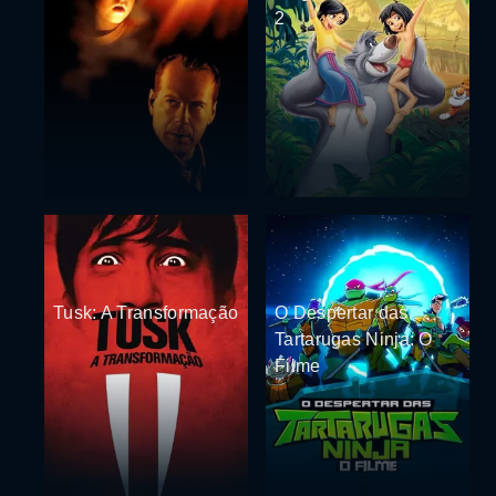
2
Tusk: A Transformação
O Despertar das
Tartarugas Ninja: O
Filme