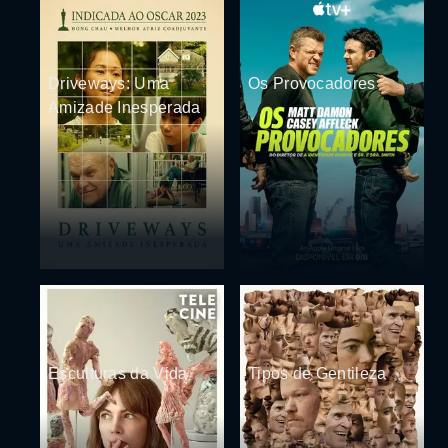
Driveways: Uma
Os Provocadores
Amizade Inesperada
Esculturas da Vida
Tipos de Gentileza