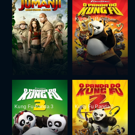
Jumanji: Bem-Vindo à
Kung Fu Panda
Selva
Kung Fu Panda 3
Kung Fu Panda 2