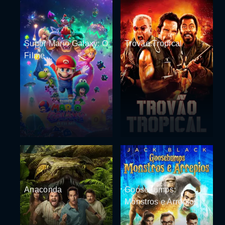
Super Mario Galaxy: O
Trovão Tropical
Filme
Anaconda
Goosebumps:
Monstros e Arrepios