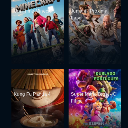
Um Filme Minecraft
Jumanji: Próxima
Fase
Kung Fu Panda 4
Super Mario Bros. - O
Filme