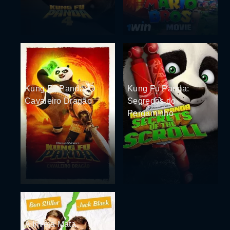
Kung Fu Panda: O
Kung Fu Panda:
Cavaleiro Dragão
Segredos do
Pergaminho
A Inveja Mata