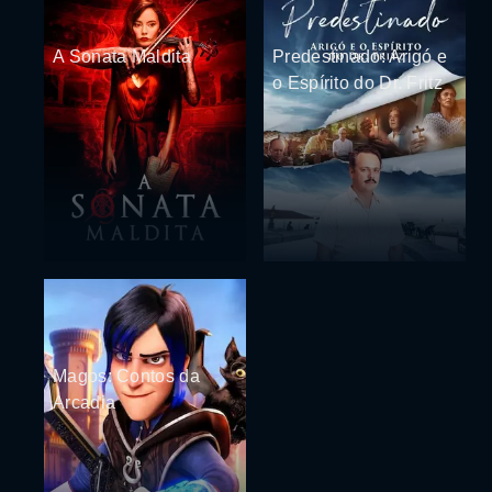
A Sonata Maldita
Predestinado: Arigó e
o Espírito do Dr. Fritz
Magos: Contos da
Arcadia