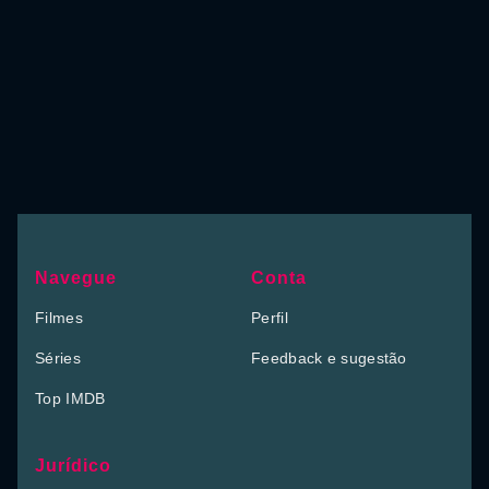
Navegue
Conta
Filmes
Perfil
Séries
Feedback e sugestão
Top IMDB
Jurídico