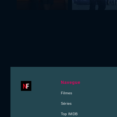
Navegue
Filmes
Séries
Top IMDB