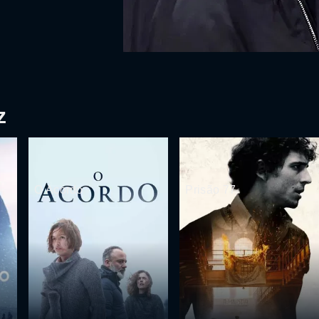
z
O Acordo
Prisão 77