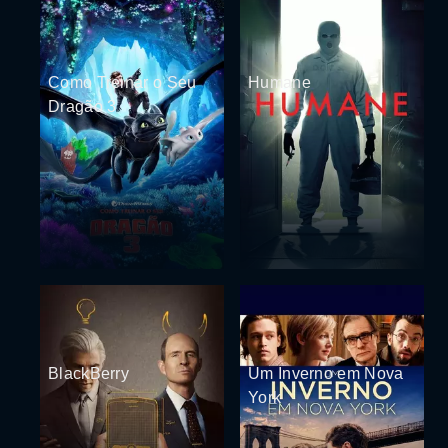
Como Treinar o Seu
Humane
Dragão 3
BlackBerry
Um Inverno em Nova
York