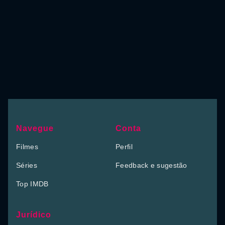
Navegue
Conta
Filmes
Perfil
Séries
Feedback e sugestão
Top IMDB
Jurídico