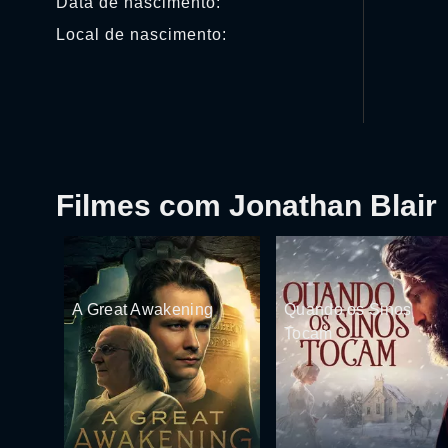
Data de nascimento:
Local de nascimento:
Filmes com Jonathan Blair
A Great Awakening
Quando os Sinos
Tocam