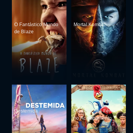
O Fantástico Mundo
Mortal Kombat
de Blaze
Destemida
Pica-Pau: As Férias
no Acampamento