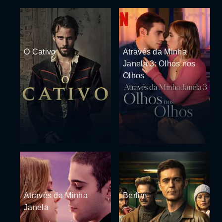
O Cativo
Através da Minha
Janela 3: Olhos nos
Olhos
Através da Minha
Berlim
Janela