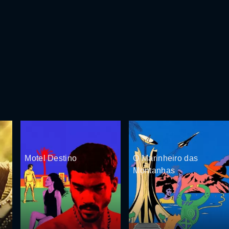
Motel Destino
O Marinheiro das
Montanhas