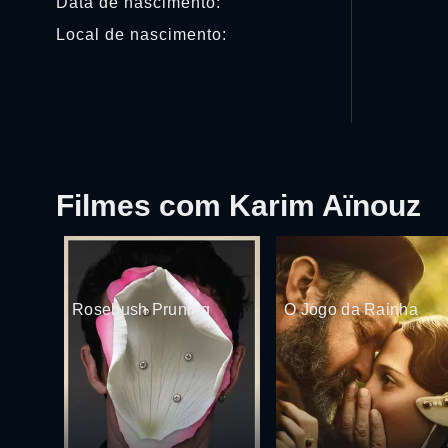
Data de nascimento:
Local de nascimento:
Filmes com Karim Aïnouz
Rosebush Pruning
O Jogo da Rainha