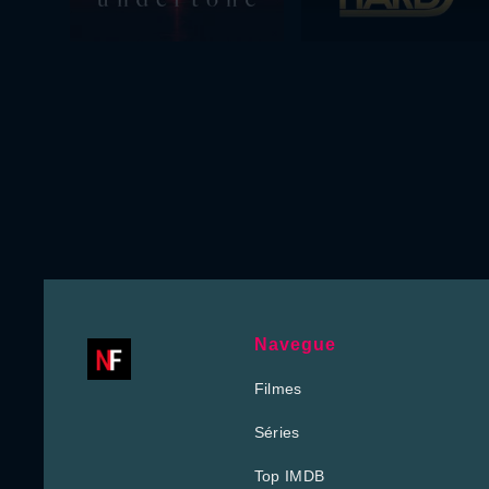
Navegue
Filmes
Séries
Top IMDB