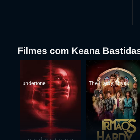
Filmes com Keana Bastida
undertone
The Hardy Boys