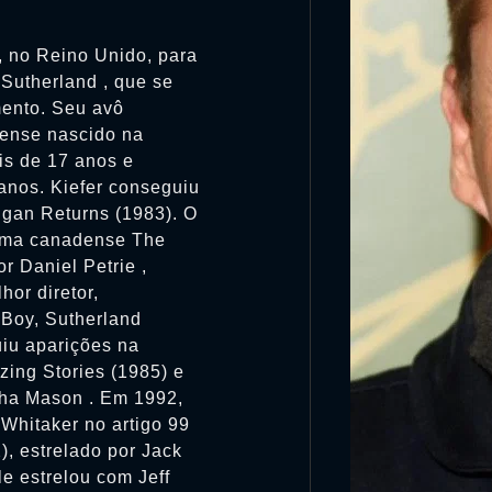
, no Reino Unido, para
Sutherland , que se
mento. Seu avô
dense nascido na
is de 17 anos e
anos. Kiefer conseguiu
gan Returns (1983). O
drama canadense The
r Daniel Petrie ,
hor diretor,
Boy, Sutherland
iu aparições na
zing Stories (1985) e
sha Mason . Em 1992,
Whitaker no artigo 99
, estrelado por Jack
e estrelou com Jeff