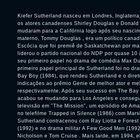
Kiefer Sutherland nasceu em Londres, Inglaterra
os atores canadenses Shirley Douglas e Donald 
mudaram para a Califórnia logo após seu nasci
materno, Tommy Douglas , era um político cana
Escócia que foi premiê de Saskatchewan por ma
liderou o partido nacional do NDP por quase 10 
seu primeiro papel no drama de comédia Max Du
primeiro papel principal de Sutherland foi no 
Bay Boy (1984), que rendeu Sutherland e o direto
indicações ao prêmio Genie de melhor ator e mel
respectivamente. Após seu sucesso em The Bay 
acabou se mudando para Los Angeles e consegu
televisão em "The Mission", um episódio de Ama
no telefilme Trapped in Silence (1986) com Mar
Sutherland contracenou com Ray Liotta e Forest 
(1992) e no drama militar A Few Good Men (1992)
Nicholson e Tom Cruise . Mais tarde, em 1994, el