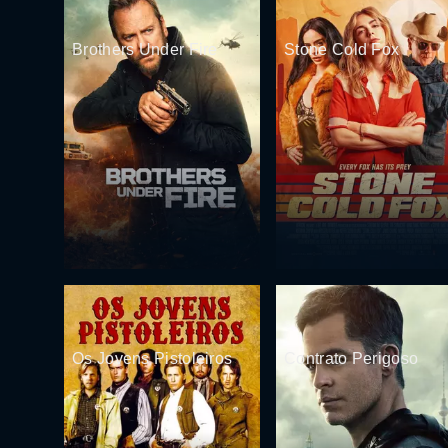
Brothers Under Fire
Stone Cold Fox
Os Jovens Pistoleiros
Contrato Perigoso