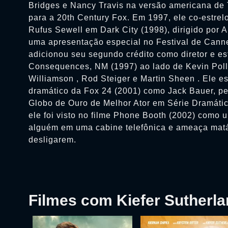
Bridges e Nancy Travis na versão americana de
para a 20th Century Fox. Em 1997, ele co-estrel
Rufus Sewell em Dark City (1998), dirigido por A
uma apresentação especial no Festival de Cann
adicionou seu segundo crédito como diretor e est
Consequences, NM (1997) ao lado de Kevin Polla
Williamson , Rod Steiger e Martin Sheen . Ele es
dramático da Fox 24 (2001) como Jack Bauer, p
Globo de Ouro de Melhor Ator em Série Dramátic
ele foi visto no filme Phone Booth (2002) com
alguém em uma cabine telefônica e ameaça matá
desligarem.
Filmes com Kiefer Sutherl