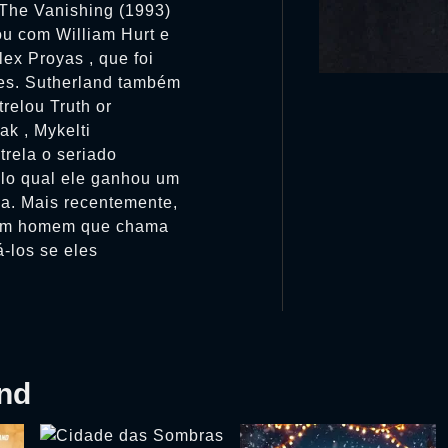
 The Vanishing (1993)
ou com William Hurt e
lex Proyas , que foi
es. Sutherland também
relou Truth or
k , Mykelti
trela o seriado
elo qual ele ganhou um
a. Mais recentemente,
o um homem que chama
-los se eles
and