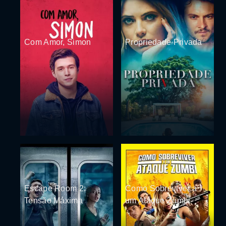
Com Amor, Simon
Propriedade Privada
Escape Room 2:
Como Sobreviver a
Tensão Máxima
um Ataque Zumbi