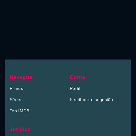
Navegue
Conta
Filmes
Perfil
Séries
Feedback e sugestão
Top IMDB
Jurídico