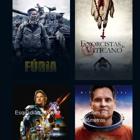
Corações de Ferro
Exorcistas do
Vaticano
Esquadrão Secreto
A Milhões de
Quilômetros